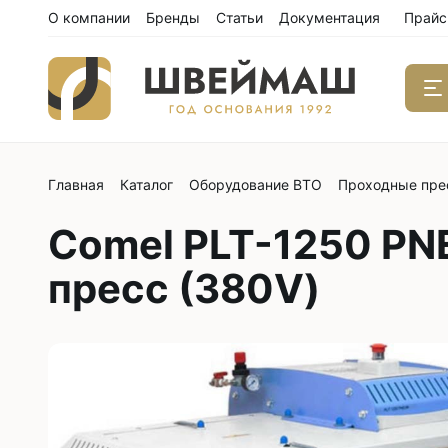
О компании
Бренды
Статьи
Документация
Прайс
Главная
Каталог
Оборудование ВТО
Проходные пре
Одноиго
швейны
Comel PLT-1250 P
С нижним
С нижним
пресс (380V)
С нижним
С тройны
С обрезк
Двухиго
швейны