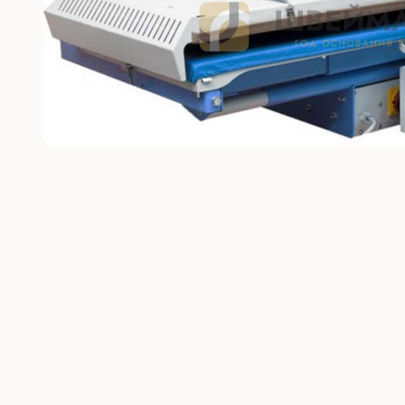
Без откл
С отключ
Прямост
стежка
Машины 
платфо
Многоиг
стежка
Мешкоз