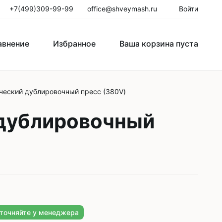
+7(499)309-99-99
office@shveymash.ru
Войти
авнение
Избранное
Ваша корзина пуста
ческий дублировочный пресс (380V)
го стежка
Колонковые швейные машины
 дублировочный
Рукавные швейные машины
Закрепочные швейные машины
Пуговичные машины
Петельные машины
Двигатели для промышленных
уточняйте у менеджера