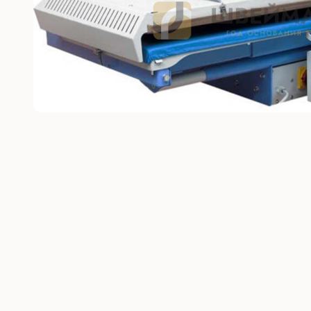
Без откл
С отключ
Прямост
стежка
Машины 
платфо
Многоиг
стежка
Мешкоз