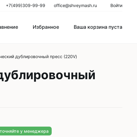
+7(499)309-99-99
office@shveymash.ru
Войти
авнение
Избранное
Ваша корзина пуста
ческий дублировочный пресс (220V)
го стежка
Колонковые швейные машины
 дублировочный
Рукавные швейные машины
Закрепочные швейные машины
Пуговичные машины
Петельные машины
Двигатели для промышленных
уточняйте у менеджера