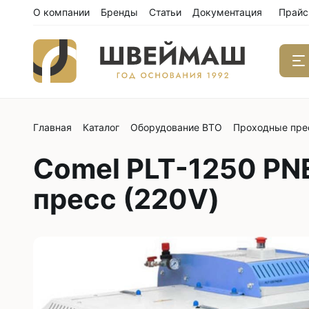
О компании
Бренды
Статьи
Документация
Прайс
Главная
Каталог
Оборудование ВТО
Проходные пре
Одноиго
швейны
Comel PLT-1250 P
С нижним
С нижним
пресс (220V)
С нижним
С тройны
С обрезк
Двухиго
швейны