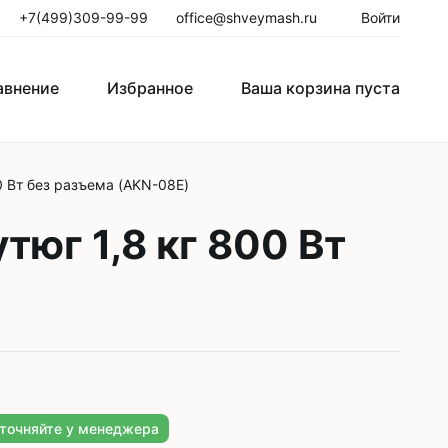
+7(499)309-99-99
office@shveymash.ru
Войти
авнение
Избранное
Ваша корзина пуста
0 Вт без разъема (AKN-08E)
го стежка
Колонковые швейные машины
юг 1,8 кг 800 Вт
Рукавные швейные машины
Закрепочные швейные машины
Пуговичные машины
Петельные машины
Двигатели для промышленных
уточняйте у менеджера