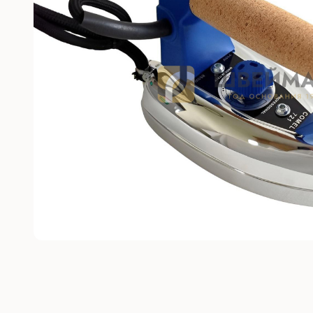
Без откл
С отключ
Прямост
стежка
Машины 
платфо
Многоиг
стежка
Мешкоз