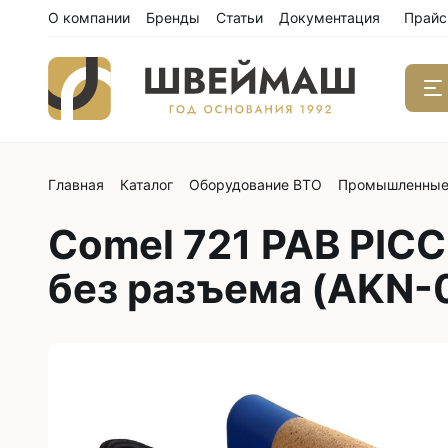
О компании
Бренды
Статьи
Документация
Прайс
Главная
Каталог
Оборудование ВТО
Промышленные
Одноиго
швейны
Comel 721 PAB PICC
С нижним
С нижним
без разъема (AKN-
С нижним
С тройны
С обрезк
Двухиго
швейны