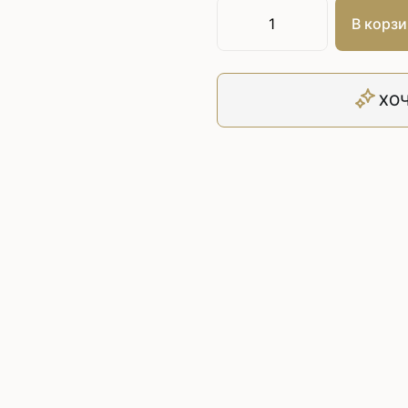
Плоскошовные машины
ючения игл
В корзи
ением игл
Плоскошовные машины с п
платформой
рочные машины цепного
Плоскошовные машины с п
под окантователь
ХОЧ
Плоскошовные машины с р
платформой
с П-образной
рмой
Подшивочные швейные
ольные машины цепного
Скорняжные швейные 
Промышленные машины 
ашивочные машины