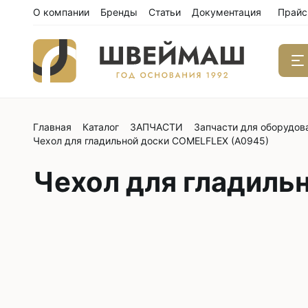
О компании
Бренды
Статьи
Документация
Прайс
Главная
Каталог
ЗАПЧАСТИ
Запчасти для оборудов
Одноиго
Чехол для гладильной доски COMELFLEX (A0945)
швейны
С нижним
Чехол для гладиль
С нижним
С нижним
С тройны
С обрезк
Двухиго
швейны