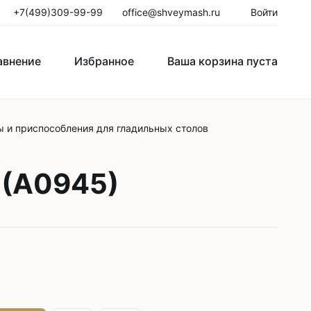
+7(499)309-99-99
office@shveymash.ru
Войти
авнение
Избранное
Ваша корзина пуста
 и приспособления для гладильных столов
го стежка
Колонковые швейные машины
Рукавные швейные машины
 (A0945)
Закрепочные швейные машины
Пуговичные машины
Петельные машины
Двигатели для промышленных