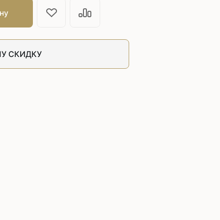
швейных машин
ну
лоской
Дополнительные устройства для
швейных машин
латформой
Grand
У СКИДКУ
укавной
Racing
Обувное оборудование
 машины
Шаблонные и циклические
машины
машины
зиг-заг