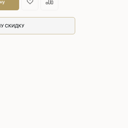
швейных машин
ну
лоской
Дополнительные устройства для
швейных машин
латформой
У СКИДКУ
Grand
укавной
Racing
Обувное оборудование
 машины
Шаблонные и циклические
машины
машины
зиг-заг