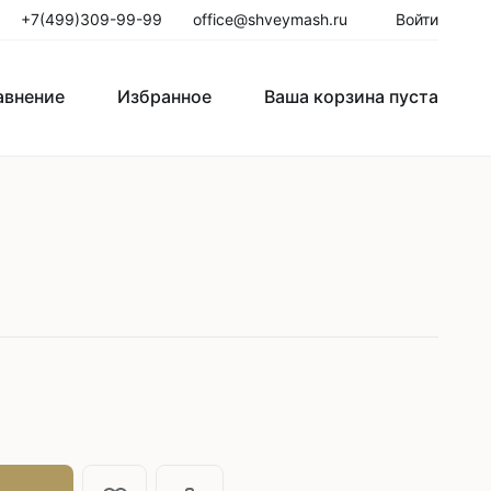
+7(499)309-99-99
office@shveymash.ru
Войти
авнение
Избранное
Ваша корзина пуста
го стежка
Колонковые швейные машины
Рукавные швейные машины
Закрепочные швейные машины
Пуговичные машины
Петельные машины
Двигатели для промышленных