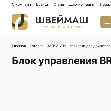
О компании
Бренды
Статьи
Документация
Прайс
Главная
Каталог
ЗАПЧАСТИ
запчасти для двигателе
Одноиго
швейны
Блок управления B
С нижним
С нижним
С нижним
С тройны
С обрезк
Двухиго
швейны