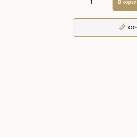
В корзи
Плоскошовные машины
ючения игл
ением игл
Плоскошовные машины с п
платформой
рочные машины цепного
Плоскошовные машины с п
ХОЧ
под окантователь
Плоскошовные машины с р
платформой
с П-образной
рмой
Подшивочные швейные
ольные машины цепного
Скорняжные швейные 
Промышленные машины 
ашивочные машины