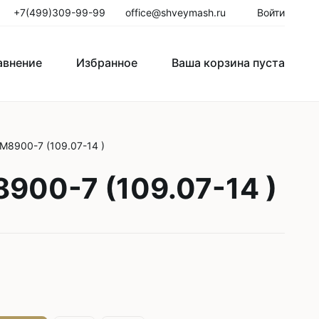
+7(499)309-99-99
office@shveymash.ru
Войти
авнение
Избранное
Ваша корзина пуста
го стежка
Колонковые швейные машины
M8900-7 (109.07-14 )
Рукавные швейные машины
900-7 (109.07-14 )
Закрепочные швейные машины
Пуговичные машины
Петельные машины
Двигатели для промышленных