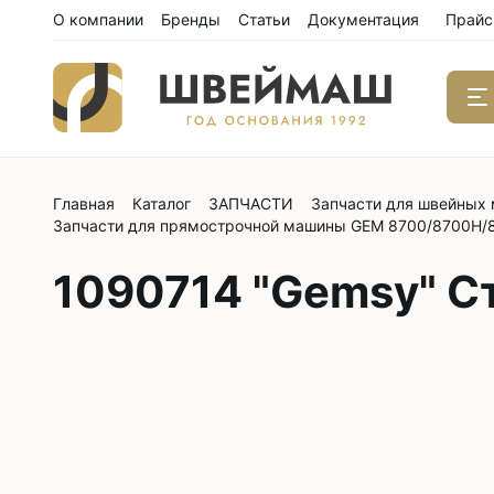
О компании
Бренды
Статьи
Документация
Прайс
Главная
Каталог
ЗАПЧАСТИ
Запчасти для швейных
Одноиго
Запчасти для прямострочной машины GEM 8700/8700H/
швейны
С нижним
1090714 "Gemsy" C
С нижним
С нижним
С тройны
С обрезк
Двухиго
швейны