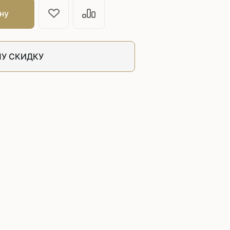
швейных машин
ну
лоской
Дополнительные устройства для
швейных машин
латформой
Grand
У СКИДКУ
укавной
Racing
Обувное оборудование
 машины
Шаблонные и циклические
машины
машины
зиг-заг