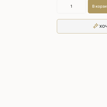
Плоскошовные машины
ючения игл
В корзи
ением игл
Плоскошовные машины с п
платформой
рочные машины цепного
Плоскошовные машины с п
под окантователь
ХОЧ
Плоскошовные машины с р
платформой
с П-образной
рмой
Подшивочные швейные
ольные машины цепного
Скорняжные швейные 
Промышленные машины 
ашивочные машины