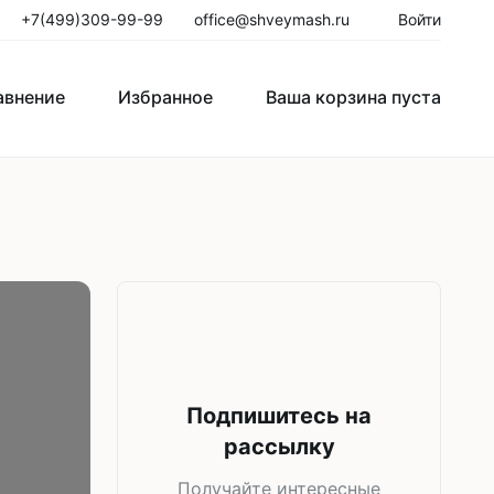
+7(499)309-99-99
office@shveymash.ru
Войти
авнение
Избранное
Ваша корзина пуста
авнение
Избранное
Ваша корзина пуста
го стежка
Колонковые швейные машины
Рукавные швейные машины
Закрепочные швейные машины
Пуговичные машины
Подпишитесь на
Петельные машины
рассылку
Двигатели для промышленных
Получайте интересные