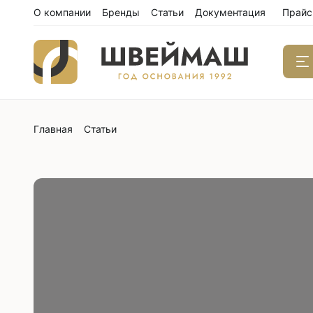
О компании
Бренды
Статьи
Документация
Прайс
Главная
Статьи
Одноиго
швейны
С нижним
С нижним
С нижним
С тройны
С обрезк
Двухиго
швейны