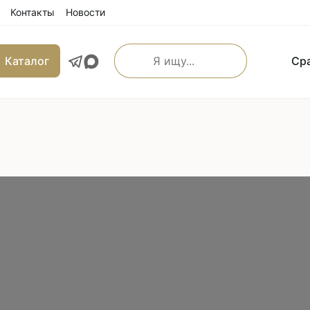
Контакты
Новости
Каталог
Ср
О компании
Бренды
Каталог
Ср
льные прямострочные
Машины имитации ручно
е машины
Оверлоки
 транспортером
Трехниточные
 и игольным транспортером
Четырехниточные
 и верхним транспортером
Пятиниточные
м транспортером
Шестиниточные
ой края
Ковровые
льные прямострочные
Однониточные
е машины