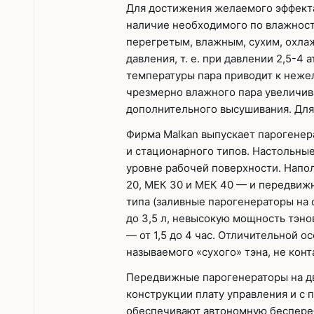
Для достижения желаемого эффекта
наличие необходимого по влажност
перегретым, влажным, сухим, охлаж
давления, т. е. при давлении 2,5-4
температуры пара приводит к неже
чрезмерно влажного пара увеличив
дополнительного высушивания. Для
Фирма Malkan выпускает парогенерат
и стационарного типов. Настольны
уровне рабочей поверхности. Нап
20, МЕК 30 и МЕК 40 — и передвиж
типа (заливные парогенераторы на 
до 3,5 л, невысокую мощность тэно
— от 1,5 до 4 час. Отличительной 
называемого «сухого» тэна, не кон
Передвижные парогенераторы на дв
конструкции плату управления и с 
обеспечивают автономную беспереб