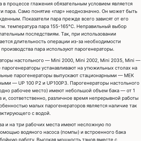
 в процессе глажения обязательным условием является
и пара. Само понятие «пар» неоднозначно. Он может быть
денным. Показатели пара прежде всего зависят от его
 атм. температура пара 155-165°С. Неправильный выбор
лательным последствиям. Так, при использовании
ается длительность операции из-за необходимости
 производства пара используют парогенераторы.
оры настольного — Mini 2000, Mini 2002, Mini 2035, Mini —
е парогенераторы устанавливают на утюжильных столах на
ольные парогенераторы выпускают стационарными — МЕК
ными — UP 100 Р2 и UP100P3. Парогенераторы настольного
одно рабочее место) имеют небольшой объем бака — от 1
в и, соответственно, различное время непрерывной работы
особенностью малых парогенераторов является наличие так
тактирующего с водой.
а и на три рабочих места имеют несложную по
помощью водяного насоса (помпы) и встроенного бака
ойную работу. Высокая мощность тэнов вместе с