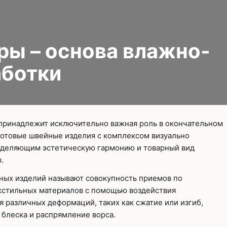
Плоскошовные машины
ючения игл
ением игл
Плоскошовные машины с п
платформой
ры – основа влажно-
рочные машины цепного
Плоскошовные машины с п
под окантователь
аботки
Плоскошовные машины с р
платформой
с П-образной
рмой
Подшивочные швейные
ольные машины цепного
принадлежит исключительно важная роль в окончательном
Скорняжные швейные 
готовые швейные изделия с комплексом визуально
еделяющим эстетическую гармонию и товарный вид
Промышленные машины 
ашивочные машины
.
ых изделий называют совокупность приемов по
кстильных материалов с помощью воздействия
я различных деформаций, таких как сжатие или изгиб,
 блеска и распрямление ворса.