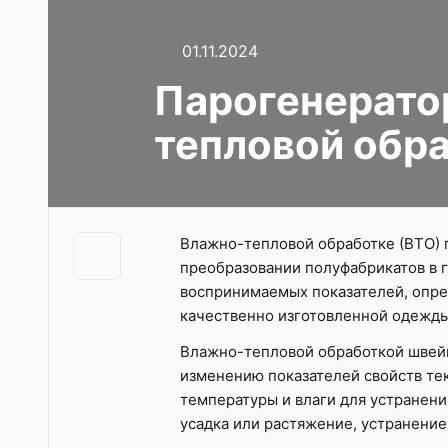
Без откл
С отключ
01.11.2024
Парогенерато
Прямост
стежка
тепловой обр
Машины 
платфо
Многоиг
Влажно-тепловой обработке (ВТО) 
стежка
преобразовании полуфабрикатов в 
воспринимаемых показателей, опр
Мешкоз
качественно изготовленной одежды
Влажно-тепловой обработкой швейн
изменению показателей свойств те
температуры и влаги для устранени
усадка или растяжение, устранение