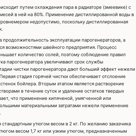
исходит путем охлаждения пара в радиаторе (змеевике) с
есей в ней на 80%. Применение дистиллированной воды в
уровнемером недопустимо, поскольку дистиллированная
к.
а продолжительность эксплуатации парогенераторов, а
ся возможностями швейного предприятия. Процесс
ньшает количество солей, поэтому соблюдение правил
тка парогенератора увеличивают срок службы
тадии чистки парогенератора дают больший эффект нежели
Первая стадия горячей чистки обеспечивает отслоение
и стенок бойлера. Вторым этапом является растворение
творами в течение суток и удаление остатков твердых
вает, что применение кипяченой, умягченной или
 большими материальными затратами нежели применение
.
 стандартным утюгом весом в 2 кг. По желанию заказчика
тюгом весом 1,7 кг или узким утюгом, предназначенным