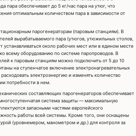
а пара обеспечивает до 5 кг/час пара на утюг, что
жения оптимальным количеством пара в зависимости от
стационарным парогенераторам (паровым станциям). В
ителей вырабатываемого пара (утюгов, утюжильных столов,
ут устанавливаться около рабочих мест или в едином месте
 ко всему оборудованию по системе паропроводов. В
елей к паровым станциям можно подключить от 5 до 10
читаны на ступенчатое включение электронагревательных
 расходовать электроэнергию и изменять количество
ии потребности в нем.
еханических составляющих парогенераторов обеспечивает
 многоступенчатая система защиты — максимальную
плектуются запасными частями европейского
ежность работы всей системы. Кроме того, они оснащены
рой (уровнемером, манометром и др.) для контроля за