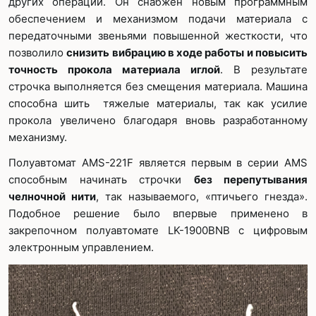
других операций. Он снабжен новым программным
обеспечением и механизмом подачи материала с
передаточными звеньями повышенной жесткости, что
позволило
снизить вибрацию в ходе работы и повысить
точность прокола материала иглой
. В результате
строчка выполняется без смещения материала. Машина
способна шить тяжелые материалы, так как усилие
прокола увеличено благодаря вновь разработанному
механизму.
Полуавтомат AMS-221F является первым в серии AMS
способным начинать строчки
без перепутывания
челночной нити
, так называемого, «птичьего гнезда».
Подобное решение было впервые применено в
закрепочном полуавтомате LK-1900BNB с цифровым
электронным управлением.