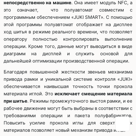
непосредственно на машине
. Она имеет модуль NFC, а
это означает, что полуавтомат совместим с
программным обеспечением «JUKI SMART». С помощью
этой программы полуавтомат отображает на дисплее
ход шитья в режиме реального времени, что позволяет
оператору полностью контролировать выполнение
операции. Кроме того, данные могут выводиться в виде
диаграмм на дисплей и служить основой для
дальнейшей оптимизации производственной операции.
Благодаря повышенной жесткости звеньев механизма
привода рамки и уникальной системе контроля «JUKI»
обеспечивается наивысшая точность точки прокола
материала иглой. Это
исключает смещение материала
при шитье
. Режимы промежуточного выстоя рамки, и ее
рабочее движение могут быть выбраны в соответствии с
требованиями операции и пакета полуфабрикатов.
Повысить усилие прокола иглы для сверхтяжелых
Одноигольные
Машины имитации
материалов позволяет новый механизм привода иглы.
прямострочные
ручного стежка